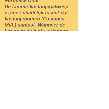
Europese Unie.
De tamme-kastanjegalwesp
is een schadelijk insect dat
kastanjebomen (Castanea
Mill.) aantast. Wanneer de
larven in de lente uitkomen
vormen ze gallen op de
nieuwe scheuten van de
boom. Daarin verblijven ze
de volgende 20 tot 30 dagen.
Ze verpoppen tussen midden
mei en midden juli. De
groene tot felroze gallen, die
5 tot 20 mm groot zijn,
blijven aan de boom gehecht
en worden houtachtig. Ze
tasten de bomen aan en
kunnen ze zelfs doen