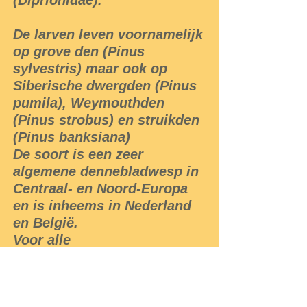
(Diprionidae).
De larven leven voornamelijk
op grove den (Pinus
sylvestris) maar ook op
Siberische dwergden (Pinus
pumila), Weymouthden
(Pinus strobus) en struikden
(Pinus banksiana)
De soort is een zeer
algemene dennebladwesp in
Centraal- en Noord-Europa
en is inheems in Nederland
en België.
Voor alle
ontwikkelingsstadia van de
gewone dennenbladwesp
zijn natuurlijke vijanden